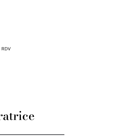
E RDV
ratrice