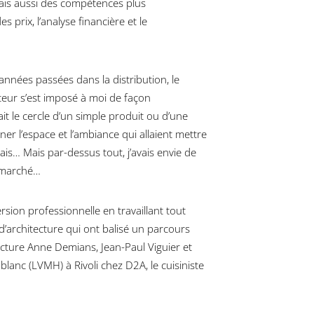
ais aussi des compétences plus
 prix, l’analyse financière et le
années passées dans la distribution, le
ateur s’est imposé à moi de façon
it le cercle d’un simple produit ou d’une
giner l’espace et l’ambiance qui allaient mettre
ais… Mais par-dessus tout, j’avais envie de
e marché…
rsion professionnelle en travaillant tout
’architecture qui ont balisé un parcours
ecture Anne Demians, Jean-Paul Viguier et
 blanc (LVMH) à Rivoli chez D2A, le cuisiniste